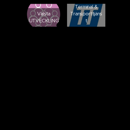
Terminal &
Valsta
Transporttjäns
UTVECKLING
t