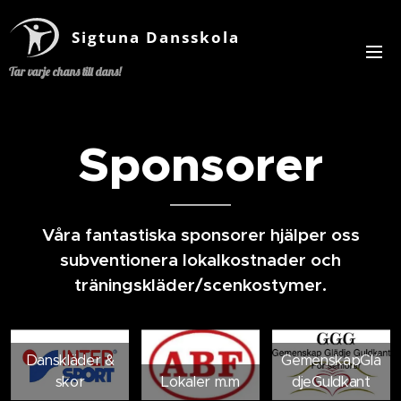
Sigtuna Dansskola
Tar varje chans till dans!
Sponsorer
Våra fantastiska sponsorer hjälper oss
subventionera lokalkostnader och
träningskläder/scenkostymer.
Danskläder &
GemenskapGlä
skor
Lokaler m.m
djeGuldkant