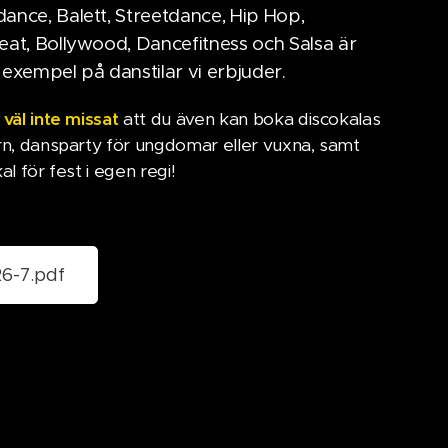
nce, Balett, Streetdance, Hip Hop,
at, Bollywood, Dancefitness och Salsa är
exempel på danstilar vi erbjuder.
 väl inte missat
att du även kan boka discokalas
rn, dansparty för ungdomar eller vuxna, samt
al för fest i egen regi!
6-7.pdf