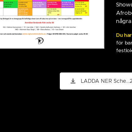
Showda
Afrobe
några 
Du har
för ba
festlok
LADDA NER Sche...2