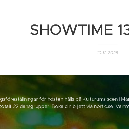
SHOWTIME 13-
10.12.2025
gsföreställningar för hösten hålls på Kulturums scen i Mär
talt 22 dansgrupper. Boka din biljett via nortic.se. Va