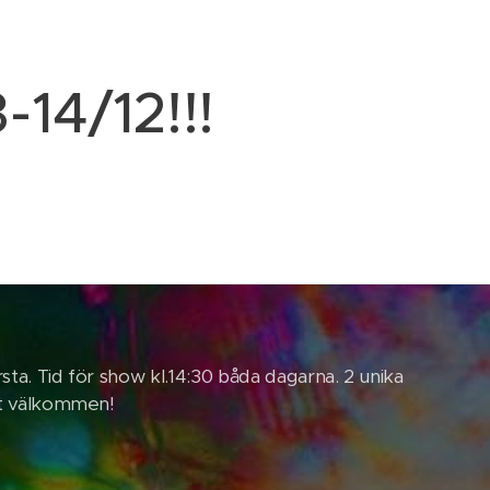
14/12!!!
sta. Tid för show kl.14:30 båda dagarna. 2 unika
rmt välkommen!