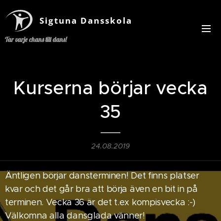
Sigtuna Dansskola
Tar varje chans till dans!
Kurserna börjar vecka
35
24.08.2019
Äntligen börjar dansterminen! Det finns platser
kvar och det går bra att börja även en bit in på
terminen. Vecka 36 är det t.ex kompisvecka :-)
Välkomna alla dansglada vänner!