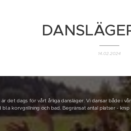
DANSLÄGER
14.02.2024
 är det dags för vårt årliga dansläger. Vi dansar både i vå
 bl.a korvgrillning och bad. Begränsat antal platser -