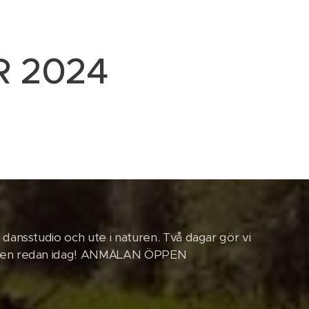
 2024
r dansstudio och ute i naturen. Två dagar gör vi
 knip en redan idag! ANMÄLAN ÖPPEN